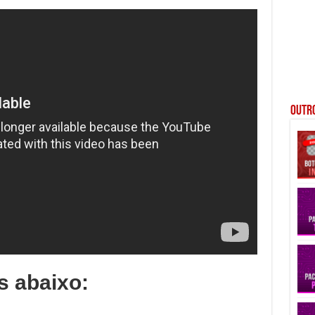
Outro
s abaixo: