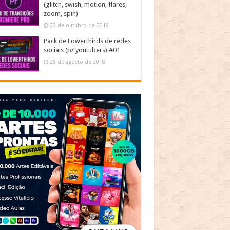
(glitch, swish, motion, flares,
zoom, spin)
22 de outubro de 2018
Pack de Lowerthirds de redes
sociais (p/ youtubers) #01
25 de agosto de 2018