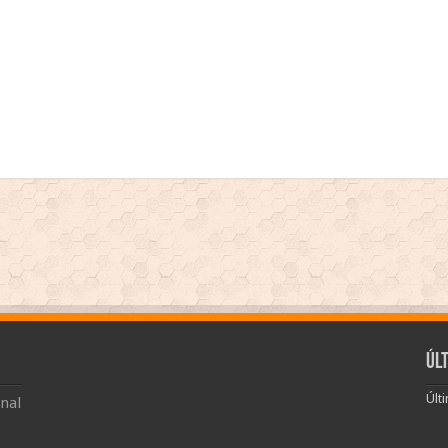
Úl
Últ
nal