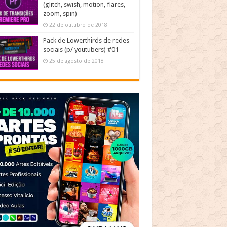
(glitch, swish, motion, flares,
zoom, spin)
22 de outubro de 2018
Pack de Lowerthirds de redes
sociais (p/ youtubers) #01
25 de agosto de 2018