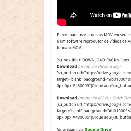
Porem para usar arquivos MOV em seu edi
é um software reprodutor de vídeos da Ap
formato MOV.
[su_box title=”DOWNLOAD PACK’s ” box_c
Download
(modo via chroma key)
[su_button url=”https://drive.google
target=”blank” background=”#b01000″ si
0px 0px #480005″]Clique aqui[/su_butto
Download
(modo via MOV) + Quick Tim
[su_button url=”https://drive.google
target=”blank” background=”#b01000″ si
0px 0px #480005″]Clique aqui[/su_butto
(downloads via
Google Drive
)