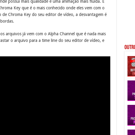
onde possui mais qualidade e uma animação mais fluida. É
 Chroma Key que é o mais conhecido onde eles vem com o
ito de Chroma Key do seu editor de vídeo, a desvantagem é
 bordas.
 os arquivos já vem com o Alpha Channel que é nada mais
star o arquivo para a time line do seu editor de vídeo, e
Outro