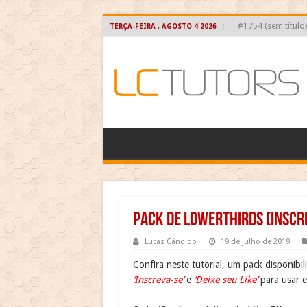
#1754 (sem título)
TERÇA-FEIRA , AGOSTO 4 2026
Pack de Lowerthirds (INSCRE
Lucas Cândido
19 de julho de 2019
Confira neste tutorial, um pack disponibi
‘Inscreva-se’
e
‘Deixe seu Like’
para usar 