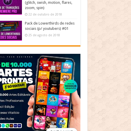
(glitch, swish, motion, flares,
zoom, spin)
22 de outubro de 2018
Pack de Lowerthirds de redes
sociais (p/ youtubers) #01
25 de agosto de 2018