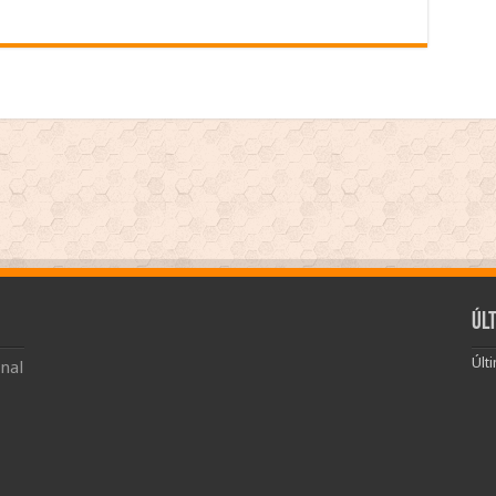
Úl
Últ
nal