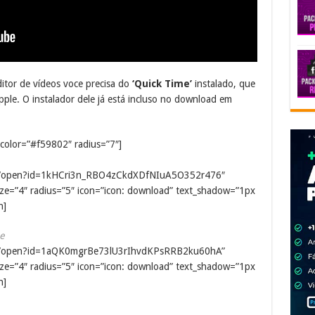
tor de vídeos voce precisa do
‘Quick Time’
instalado, que
ple. O instalador dele já está incluso no download em
olor=”#f59802″ radius=”7″]
.com/open?id=1kHCri3n_RBO4zCkdXDfNIuA5O352r476″
ze=”4″ radius=”5″ icon=”icon: download” text_shadow=”1px
n]
e
.com/open?id=1aQK0mgrBe73lU3rIhvdKPsRRB2ku60hA”
ze=”4″ radius=”5″ icon=”icon: download” text_shadow=”1px
n]