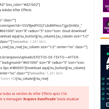
AD” box_color=”#d21b02″]
a Adobe After Effects
” class=””]
gle.com/open?id=1ISV9ljedPO3jTL6idWFmcoTJgoDnNGr_”
#b01000″ size=”8″ radius=”5″ icon=”icon: cloud-download”
load aqui[/su_button][/su_column] [su_column size=”1/2″
class=””]
Tamanho:
1,261 kb/s
u_row] [su_row] [su_column size=”1/2″ center=”no” class=””]
s.com.br/arquivos/uploads/EFEITOS-DE-TEXTO—AFTER-
d” background=”#b01000″ size=”8″ radius=”5″ icon=”icon:
x 0px #480005″]Download aqui[/su_button][/su_column]
enter=”no” class=””]
Tamanho:
1,261 kb/s
Tutors HD
[/su_column][/su_row]
 todas as versões do After Effects após CS6
cer a mensagem
‘Arquivo Danificado’
basta atualizar