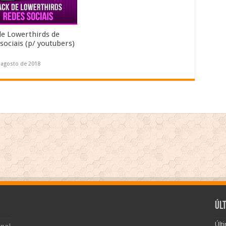
de Lowerthirds de
sociais (p/ youtubers)
 agosto de 2018
Úl
Últ