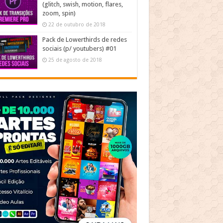
(glitch, swish, motion, flares,
zoom, spin)
22 de outubro de 2018
Pack de Lowerthirds de redes
sociais (p/ youtubers) #01
25 de agosto de 2018