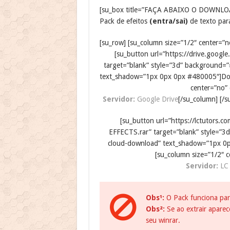
[su_box title=”FAÇA ABAIXO O DOWNLO
Pack de efeitos
(entra/sai)
de texto par
[su_row] [su_column size=”1/2″ center=”no
[su_button url=”https://drive.goo
target=”blank” style=”3d” background=”
text_shadow=”1px 0px 0px #480005″]Down
center=”no” 
Servidor:
Google Drive
[/su_column] [/s
[su_button url=”https://lctutor
EFFECTS.rar” target=”blank” style=”3
cloud-download” text_shadow=”1px 0p
[su_column size=”1/2″ c
Servidor:
LC 
Obs¹:
O Pack funciona para
Obs²:
Se ao extrair apare
seu winrar.