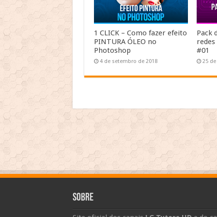
1 CLICK – Como fazer efeito
Pack 
PINTURA ÓLEO no
redes 
Photoshop
#01
4 de setembro de 2018
25 de
Sobre