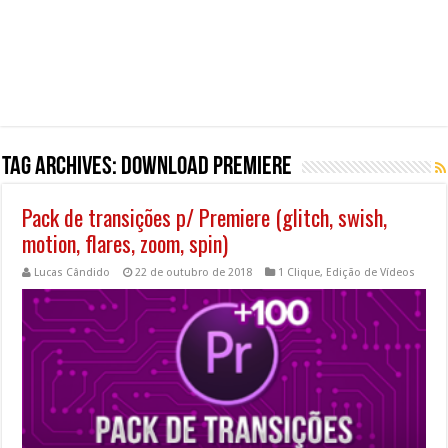
Tag Archives:
download premiere
Pack de transições p/ Premiere (glitch, swish,
motion, flares, zoom, spin)
Lucas Cândido
22 de outubro de 2018
1 Clique
,
Edição de Vídeos