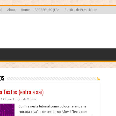
o)
About
Home
PAGSEGURO JEAN
Política de Privacidade
os
 Textos (entra e sai)
1 Clique
,
Edição de Vídeos
Confira neste tutorial como colocar efeitos na
entrada e saída de textos no After Effects com