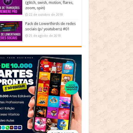
(glitch, swish, motion, flares,
zoom, spin)
22 de outubro de 2018
Pack de Lowerthirds de redes
sociais (p/ youtubers) #01
25 de agosto de 2018