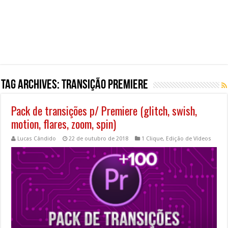
Tag Archives:
transição premiere
Pack de transições p/ Premiere (glitch, swish,
motion, flares, zoom, spin)
Lucas Cândido
22 de outubro de 2018
1 Clique
,
Edição de Vídeos