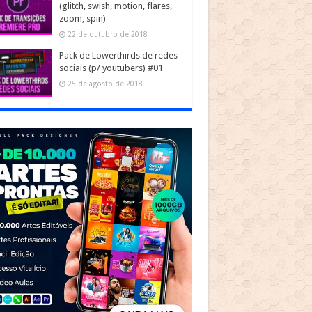
(glitch, swish, motion, flares,
zoom, spin)
22 de outubro de 2018
Pack de Lowerthirds de redes
sociais (p/ youtubers) #01
25 de agosto de 2018