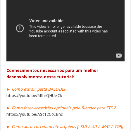
Conhecimentos necessários para um melhor
desenvolvimento neste tutorial:
► Como extrair pasta BASE/DEF
https://youtu.be/5RhrQHUejCk
► Como fazer acessórios opcionais pelo Blender para ETS 2
https://youtu.be/ASc12CcCBnc
► Como abrir corretamente arquivos [ .SUI / .SII / .MAT / .TOBJ