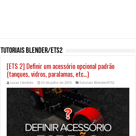
Tutoriais Blender/ETS2
[ETS 2] Definir um acessório opcional padrão
(tanques, vidros, paralamas, etc…)
Lucas Cândido
25 de julho de 2016
Tutoriais Blender/ETS2