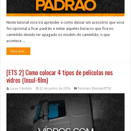
Neste tutorial voce irá aprender a como deixar um acessório que voce
fez opcional a ficar padrão e evitar aqueles buracos que fica no
caminhão devido ter apagado os models do caminhão, o que
acontece ...
Abrir post...
[ETS 2] Como colocar 4 tipos de películas nos
vídros (Insul-film)
Lucas Cândido
22 de junho de 2016
Tutoriais Blender/ETS2