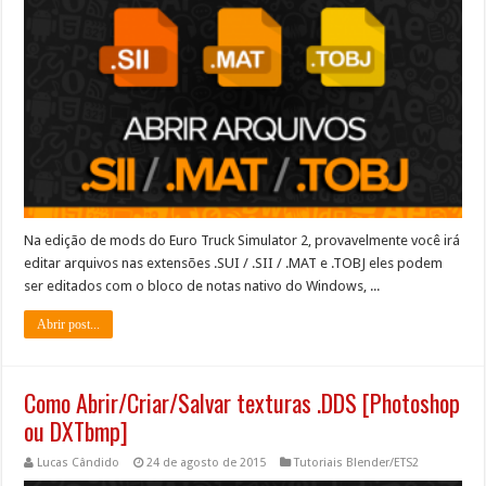
Na edição de mods do Euro Truck Simulator 2, provavelmente você irá
editar arquivos nas extensões .SUI / .SII / .MAT e .TOBJ eles podem
ser editados com o bloco de notas nativo do Windows, ...
Abrir post...
Como Abrir/Criar/Salvar texturas .DDS [Photoshop
ou DXTbmp]
Lucas Cândido
24 de agosto de 2015
Tutoriais Blender/ETS2