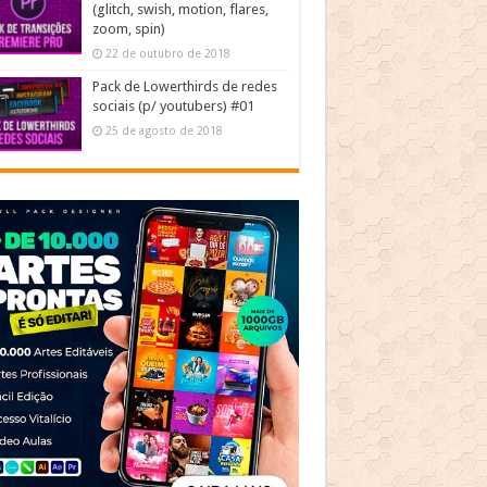
(glitch, swish, motion, flares,
zoom, spin)
22 de outubro de 2018
Pack de Lowerthirds de redes
sociais (p/ youtubers) #01
25 de agosto de 2018