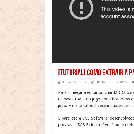
[TUTORIAL] Como extrair a pa
Lucas Cândido
10 de julho de 2015
Para começar a editar ou criar MODS para
da pasta BASE do jogo onde fica todos o
jogo. E neste tutorial você irá aprender c
E para isso a SCS Software, desenvolved
programa ‘SCS Extractor’ você pode efet