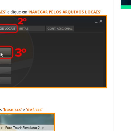
IS’
e clique em
‘NAVEGAR PELOS ARQUIVOS LOCAIS’
os
‘base.scs’
e
‘def.scs’