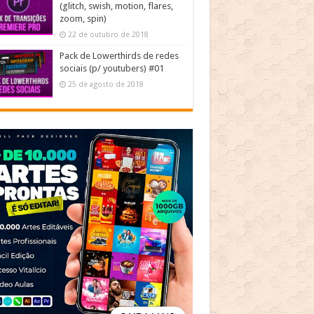
(glitch, swish, motion, flares,
zoom, spin)
22 de outubro de 2018
Pack de Lowerthirds de redes
sociais (p/ youtubers) #01
25 de agosto de 2018